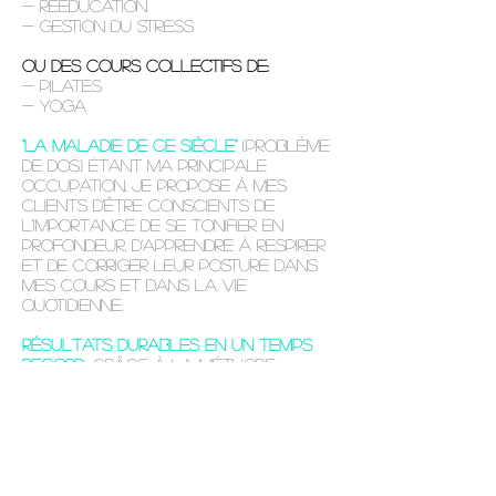
- Rééducation
- Gestion du stress
OU des COURS COLLECTIFS de:
- Pilates
- Yoga
"La maladie de ce siècle"
(problème
de dos) étant ma principale
occupation, je propose à mes
clients d'être conscients de
l'importance de se tonifier en
profondeur, d'apprendre à respirer
et de corriger leur posture dans
mes cours et dans la vie
quotidienne.
Résultats durables en un temps
record
...
grâce à la méthode
Pilates et la machine Power
Plate Pro 7 !
Mes coachings sont à la portée
de tout le monde, que vous soyez
débutant ou confirmé.