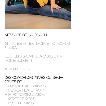
Message de la coach:
"Si ton esprit est motivé, ton corps
suivra."
Le STUDIO s'adapte à VOUS et à
votre BUDGET !
À votre choix:
Des COACHINGS PRIVÉS ou SEMI-
PRIVÉS de:
- Functional Training
- Power plate pro 7
- electrostimulation
- Perte de poids
- Prise de masse